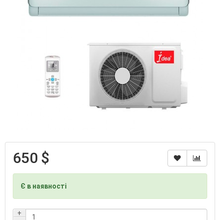
650 $
Є в наявності
+