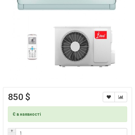
850 $
Є в наявності
+