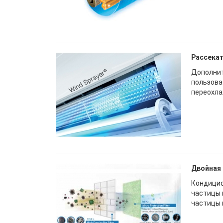
Рассекат
Дополнит
пользова
переохла
Двойная
Кондицио
частицы 
частицы 