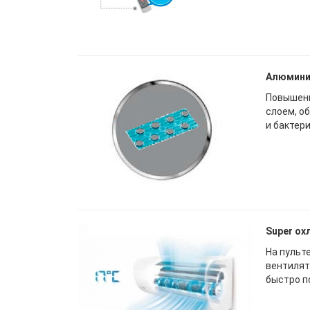
Алюмини
Повышенн
слоем, о
и бактер
Super о
На пульт
вентилят
быстро п