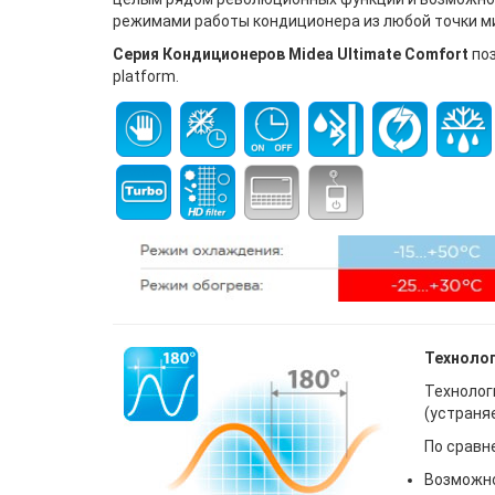
режимами работы кондиционера из любой точки ми
Cерия Кондиционеров Midea Ultimate Comfort
поз
platform.
Технолог
Технолог
(устраня
По сравн
Возможно