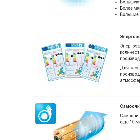
Большую 
Более мя
Большие 
Энергоэ
Энергоэф
количест
производ
Для насе
производ
атмосфер
Самоочи
Самоочис
еще 10 м