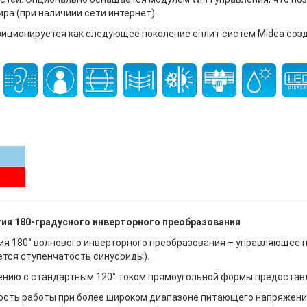
ра (при наличиии сети интернет).
иционируется как следующее поколение сплит систем Midea созда
ия 180-градусного инверторного преобразования
ия 180° волнового инверторного преобразования – управляющее
ется ступенчатость синусоиды).
ению с стандартным 120° током прямоугольной формы предоста
сть работы при более широком диапазоне питающего напряжения