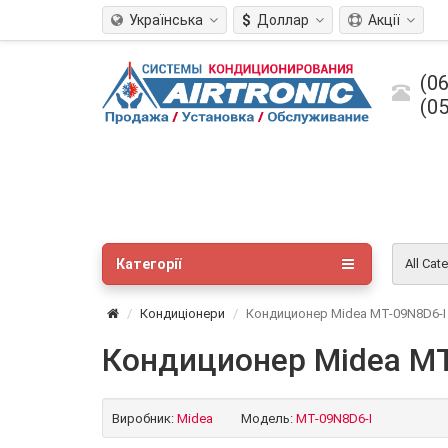
Українська
$
Доллар
Акції
(06
(05
Категорії
All Cat
Кондиціонери
Кондиционер Midea MT-09N8D6-I 
Кондиционер Midea MT-
Виробник:
Midea
Модель:
MT-09N8D6-I