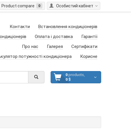
Product compare
Особистий кабінет
0
Контакти
Встановлення кондиціонерів
ондиціонерів
Оплата і доставка
Гарантії
Про нас
Галерея
Сертифікати
ькулятор потужності кондиціонера
Корисне
0
products,
0 $