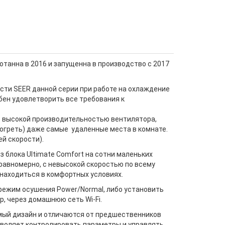
отанна в 2016 и запущенна в производство c 2017
ти SEER данной серии при работе на охлаждение
обен удовлетворить все требования к
с высокой производительностью вентилятора,
огреть) даже самые удаленные места в комнате.
й скорости).
з блока Ultimate Comfort на сотни маленьких
равномерно, с невысокой скоростью по всему
находиться в комфортных условиях.
 режим осушения Power/Normal, либо установить
, через домашнюю сеть Wi-Fi.
мый дизайн и отличаются от предшественников
зволяет контролировать параметры и управлять