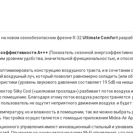
 на новом озонобезопасном фреоне R-32
Ultimate Comfort
разраб
гоэффективности A+++
(Показатель сезонной энергоэффективнос
соким уровнем удобства, значительной функциональностью, и спос
оптимизировать конструкцию воздушного тракта, и в сочетании 
воздушный луч, который позволит равномерно охладить (или об
истики (уровень звукового давления составляет 19.5dB на низше
тор Silky Cool («шелковая прохлада») разбивает поток воздуха и
по помещению. Благодаря этому поток воздуха распространяется 
пользователь не ощутит неприятного движения воздуха и будет 
температуру, но и влажность в помещении, так же можно выбрать
. Настройка осуществляется с помощью приложения Midea-Air App
анционного управления имеют инновационный стильный и узнавае
ей. Опционально оснащается модулем Wi-Fi управления, что по