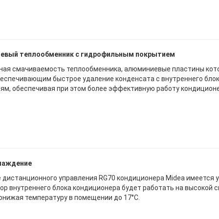
евый теплообменник с гидрофильным покрытием
ая смачиваемость теплообменника, алюминиевые пластины кот
беспечивающим быстрое удаление конденсата с внутреннего блок
иям, обеспечивая при этом более эффективную работу кондиционе
хлаждение
е дистанционного управления RG70 кондиционера Midea имеется ун
ор внутреннего блока кондиционера будет работать на высокой 
онижая температуру в помещении до 17°C.