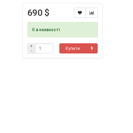
690 $
Є в наявності
+
Купити
−