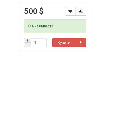
500 $
Є в наявності
+
Купити
−