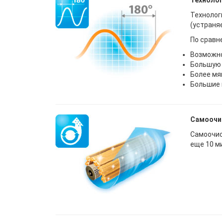
Технолог
Технолог
(устраня
По сравн
Возможно
Большую 
Более мя
Большие 
Самоочи
Самоочис
еще 10 м