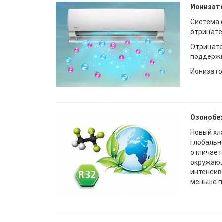
Ионизат
Система 
отрицате
Отрицате
поддержи
Ионизато
Озонобе
Новый хл
глобальн
отличает
окружающ
интенсив
меньше п