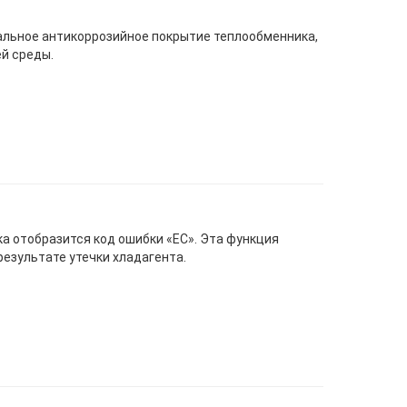
иальное антикоррозийное покрытие теплообменника,
й среды.
ка отобразится код ошибки «EС». Эта функция
езультате утечки хладагента.