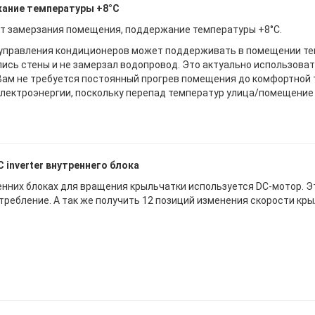
ание температуры +8°С
т замерзания помещения, поддержание температуры +8°С.
управления кондиционеров может поддерживать в помещении тем
ись стены и не замерзал водопровод. Это актуально использовать
 Вам не требуется постоянный прогрев помещения до комфортной
лектроэнергии, поскольку перепад температур улица/помещение
 inverter внутреннего блока
енних блоках для вращения крыльчатки используется DC-мотор. Э
требление. А так же получить 12 позиций изменения скорости кры