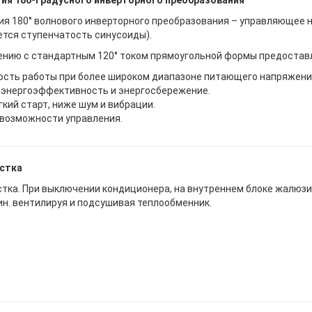
ия 180-градусного инверторного преобразования
ия 180° волнового инверторного преобразования – управляющее
ется ступенчатость синусоиды).
ению с стандартным 120° током прямоугольной формы предоста
сть работы при более широком диапазоне питающего напряжения
энергоэффективность и энергосбережение.
гкий старт, ниже шум и вибрации.
возможности управления.
стка
тка. При выключении кондиционера, на внутреннем блоке жалюзи
ин. вентилируя и подсушивая теплообменник.