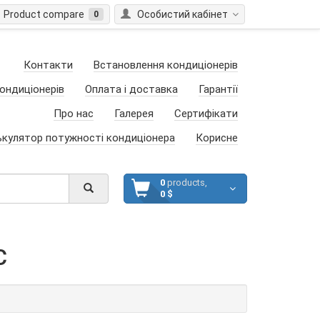
Product compare
Особистий кабінет
0
Контакти
Встановлення кондиціонерів
ондиціонерів
Оплата і доставка
Гарантії
Про нас
Галерея
Сертифікати
ькулятор потужності кондиціонера
Корисне
0
products,
0 $
C