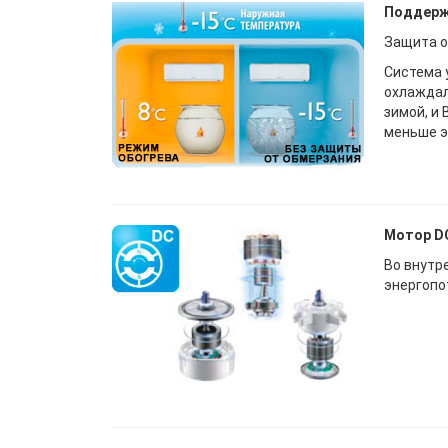
Поддерж
Защита о
Система 
охлаждал
зимой, и
меньше э
Мотор DC
Во внутр
энергопо