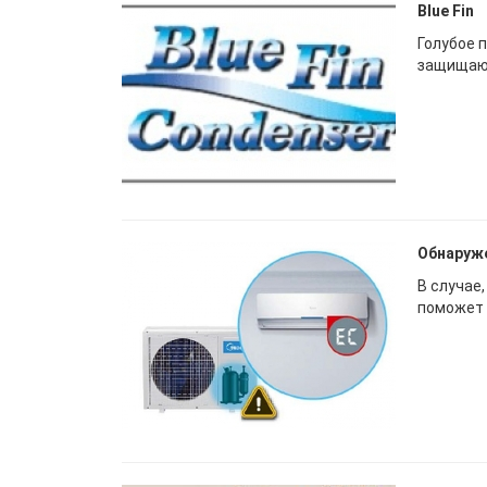
Blue Fin
Голубое 
защищающ
Обнаруже
В случае
поможет 