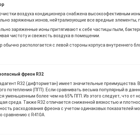
ор
очистки воздуха кондиционера снабжена высокоэфективным ион
льно заряженых ионов, нейтрализующие все вредные элементы, 
льно заряженные ионы притягивают к себе частицы пыли, бактери
вая чистоту и свежесть воздуха в помещении.
р обычно распологается с левой стороны корпуса внутреннего бл
зопасный фреон R32
адагент R32 (дифторметан) имеет значительные преимущества. В
ого потепления (ПГП). Если сравнивать весьма популярный в данн
ся уменьшенным более чем на 65% ПГП. Из этого следует, что от 
ая среда. Также R32 отличается сниженной вязкостью и плотнос
ность расходования фреона с учетом одинаковых показателей м
о сравнению с R410A.