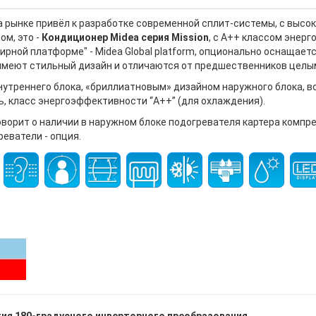
а рынке привёл к разработке современной сплит-системы, с высо
ом, это -
Кондиционер Midea серия Mission
, с A++ классом энер
ирной платформе" - Midea Global platform, опционально оснащаетс
 имеют стильный дизайн и отличаются от предшественников цел
нутреннего блока, «бриллиатновым» дизайном наружного блока, в
, класс энергоэффективности “A++” (для охлаждения).
говорит о наличии в наружном блоке подогревателя картера компр
реватели - опция.