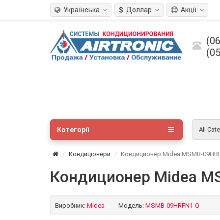
Українська
$
Доллар
Акції
(06
(05
Категорії
All Cat
Кондиціонери
Кондиционер Midea MSMB-09HRFN
Кондиционер Midea MS
Виробник:
Midea
Модель:
MSMB-09HRFN1-Q