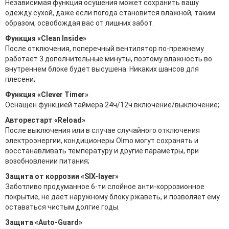
Независимая функция осушения может сохранить вашу
одежду сухой, даже если погода становится влажной, таким
образом, освобождая вас от лишних забот.
Функция «Clean Inside»
После отключения, поперечный вентилятор по-прежнему
работает 3 дополнительные минуты, поэтому влажность во
внутреннем блоке будет высушена. Никаких шансов для
плесени;
Функция «Сlever Timer»
Оснащен функцией таймера 24ч/12ч включение/выключение;
Авторестарт «Reload»
После выключения или в случае случайного отключения
электроэнергии, кондиционеры Olmo могут сохранять и
восстанавливать температуру и другие параметры, при
возобновлении питания;
Защита от коррозии «SIX-layer»
Заботливо продуманное 6-ти слойное анти-коррозионное
покрытие, не дает наружному блоку ржаветь, и позволяет ему
оставаться чистым долгие годы.
Защита «Auto-Guard»