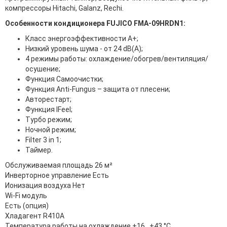
компрессоры Hitachi, Galanz, Rechi.
Особенности кондиционера FUJICO FMA-09HRDN1:
Класс энергоэффективности А+;
Низкий уровень шума - от 24 dB(A);
4 режимы работы: охлаждение/обогрев/вентиляция/
осушение;
Функция Самоочистки;
Функция Anti-Fungus – защита от плесени;
Авторестарт;
Функция IFeel;
Турбо режим;
Ночной режим;
Filter 3 in 1;
Таймер.
Обслуживаемая площадь 26 м²
Инверторное управление Есть
Ионизация воздуха Нет
Wi-Fi модуль
Есть (опция)
Хладагент R410A
Температура работы на охлаждение +16...+43 °С