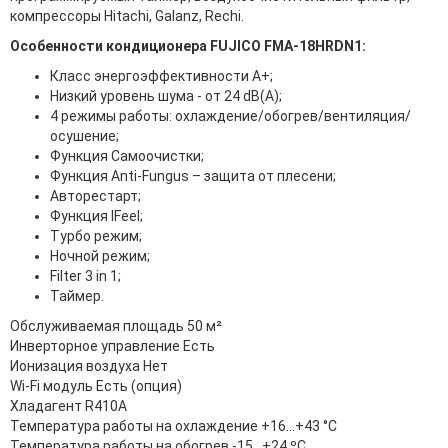
компрессоры Hitachi, Galanz, Rechi.
Особенности кондиционера FUJICO FMA-18HRDN1:
Класс энергоэффективности А+;
Низкий уровень шума - от 24 dB(A);
4 режимы работы: охлаждение/обогрев/вентиляция/
осушение;
Функция Самоочистки;
Функция Anti-Fungus – защита от плесени;
Авторестарт;
Функция IFeel;
Турбо режим;
Ночной режим;
Filter 3 in 1;
Таймер.
Обслуживаемая площадь 50 м²
Инверторное управление Есть
Ионизация воздуха Нет
Wi-Fi модуль Есть (опция)
Хладагент R410A
Температура работы на охлаждение +16...+43 °С
Температура работы на обогрев -15...+24 ºС