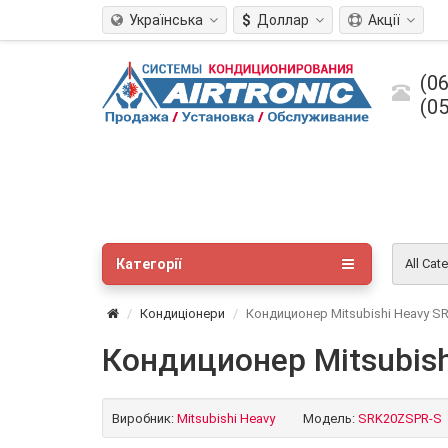
Українська
$
Доллар
Акції
(06
(05
Категорії
All Cat
Кондиціонери
Кондиционер Mitsubishi Heavy 
Кондиционер Mitsubis
Виробник:
Mitsubishi Heavy
Модель:
SRK20ZSPR-S