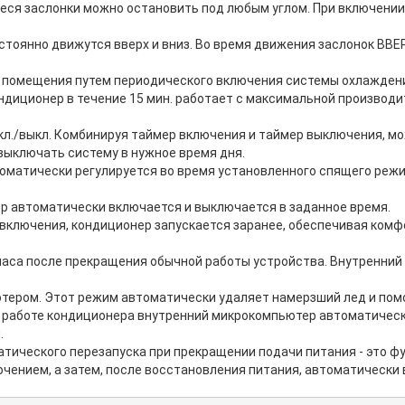
ся заслонки можно остановить под любым углом. При включении
остоянно движутся вверх и вниз. Во время движения заслонок В
 помещения путем периодического включения системы охлажден
диционер в течение 15 мин. работает с максимальной производи
./выкл. Комбинируя таймер включения и таймер выключения, мож
выключать систему в нужное время дня.
матически регулируется во время установленного спящего режим
 автоматически включается и выключается в заданное время.
 включения, кондиционер запускается заранее, обеспечивая ком
часа после прекращения обычной работы устройства. Внутренний 
ером. Этот режим автоматически удаляет намерзший лед и помог
в работе кондиционера внутренний микрокомпьютер автоматическ
.
тического перезапуска при прекращении подачи питания - это ф
ением, а затем, после восстановления питания, автоматически 