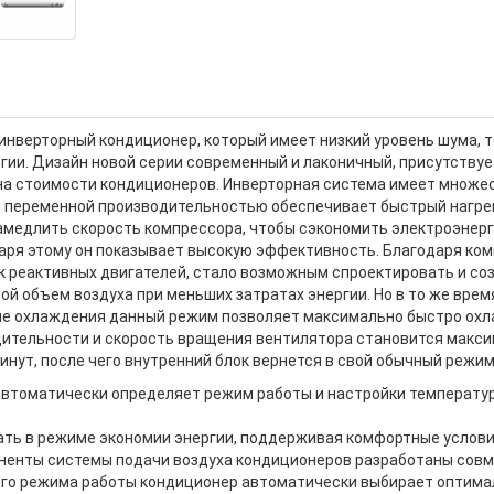
о инверторный кондиционер, который имеет низкий уровень шума,
ии. Дизайн новой серии современный и лаконичный, присутствуе
 на стоимости кондиционеров. Инверторная система имеет множе
с переменной производительностью обеспечивает быстрый нагрев
медлить cкорость компрессора, чтобы сэкономить электроэнерги
одаря этому он показывает высокую эффективность. Благодаря к
к реактивных двигателей, стало возможным спроектировать и со
ой объем воздуха при меньших затратах энергии. Но в то же вре
ме охлаждения данный режим позволяет максимально быстро охл
ительности и скорость вращения вентилятора становится макс
нут, после чего внутренний блок вернется в свой обычный режим
втоматически определяет режим работы и настройки температуры
ть в режиме экономии энергии, поддерживая комфортные услови
оненты системы подачи воздуха кондиционеров разработаны сов
го режима работы кондиционер автоматически выбирает оптимал