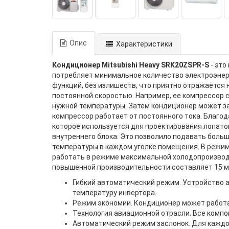
Опис
Характеристики
Кондиционер Mitsubishi Heavy SRK20ZSPR-S
- эт
потребляет минимальное количество электроэнерг
функций, без излишеств, что приятно отражается
постоянной скоростью. Например, ее компрессор 
нужной температуры. Затем кондиционер может за
компрессор работает от постоянного тока. Благ
которое используется для проектирования лопато
внутреннего блока. Это позволило подавать больш
температуры в каждом уголке помещения. В режи
работать в режиме максимальной холодопроизвод
повышенной производительности составляет 15 ми
Гибкий автоматический режим. Устройство а
температуру инвертора.
Режим экономии. Кондиционер может работа
Технология авиационной отрасли. Все комп
Автоматический режим заслонок. Для каждо