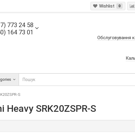
Wishlist
0
7) 773 24 58
0) 164 73 01
Обслуговування к
Кал
egories
SRK20ZSPR-S
hi Heavy SRK20ZSPR-S