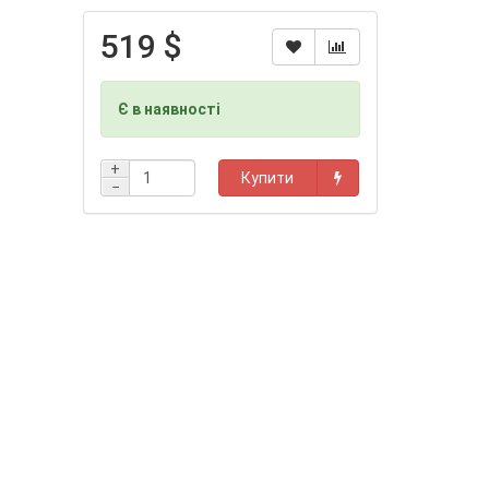
519 $
Є в наявності
+
Купити
−