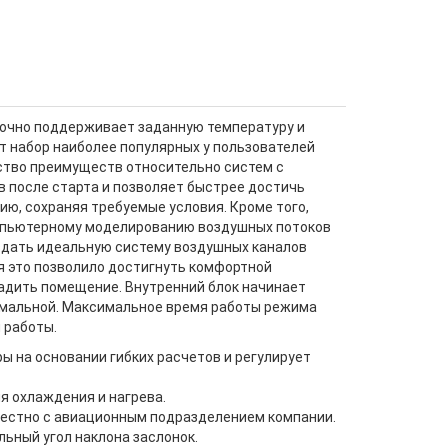
 точно поддерживает заданную температуру и
т набор наиболее популярных у пользователей
ство преимуществ относительно систем с
 после старта и позволяет быстрее достичь
ю, сохраняя требуемые условия. Кроме того,
омпьютерному моделированию воздушных потоков
здать идеальную систему воздушных каналов
мя это позволило достигнуть комфортной
адить помещение. Внутренний блок начинает
имальной. Максимальное время работы режима
 работы.
 на основании гибких расчетов и регулирует
я охлаждения и нагрева.
местно с авиационным подразделением компании.
ьный угол наклона заслонок.