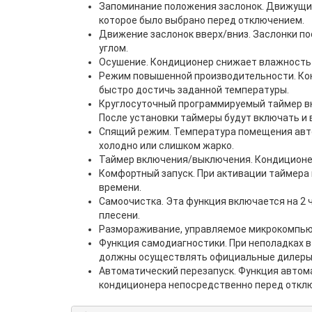
Запоминание положения заслонок. Движущие
которое было выбрано перед отключением.
Движение заслонок вверх/вниз. Заслонки п
углом.
Осушение. Кондиционер снижает влажность
Режим повышенной производительности. Кон
быстро достичь заданной температуры.
Круглосуточный программируемый таймер вкл
После установки таймеры будут включать и 
Спящий режим. Температура помещения авто
холодно или слишком жарко.
Таймер включения/выключения. Кондиционер
Комфортный запуск. При активации таймера
времени.
Самоочистка. Эта функция включается на 2 
плесени.
Размораживание, управляемое микрокомпьют
Функция самодиагностики. При неполадках 
должны осуществлять официальные дилеры
Автоматический перезапуск. Функция автома
кондиционера непосредственно перед отключ