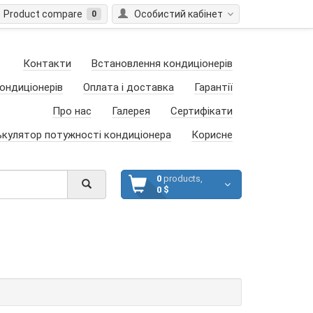
Product compare
Особистий кабінет
0
Контакти
Встановлення кондиціонерів
ондиціонерів
Оплата і доставка
Гарантії
Про нас
Галерея
Сертифікати
ькулятор потужності кондиціонера
Корисне
0
products,
0 $