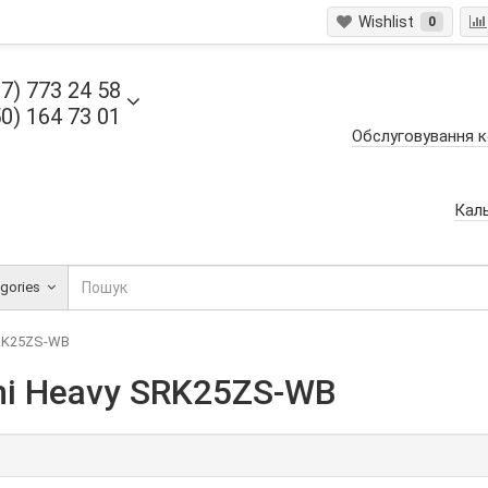
Wishlist
0
7) 773 24 58
0) 164 73 01
Обслуговування к
Кал
egories
SRK25ZS-WB
hi Heavy SRK25ZS-WB