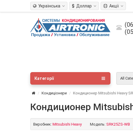
Українська
$
Доллар
Акції
(06
(05
Категорії
All Cat
Кондиціонери
Кондиционер Mitsubishi Heavy 
Кондиционер Mitsubis
Виробник:
Mitsubishi Heavy
Модель:
SRK25ZS-WB