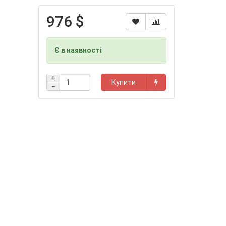
976 $
Є в наявності
+
Купити
−