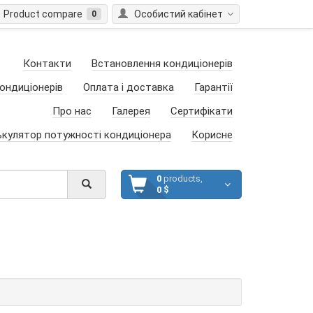
Product compare
Особистий кабінет
0
Контакти
Встановлення кондиціонерів
ондиціонерів
Оплата і доставка
Гарантії
Про нас
Галерея
Сертифікати
ькулятор потужності кондиціонера
Корисне
0
products,
0 $