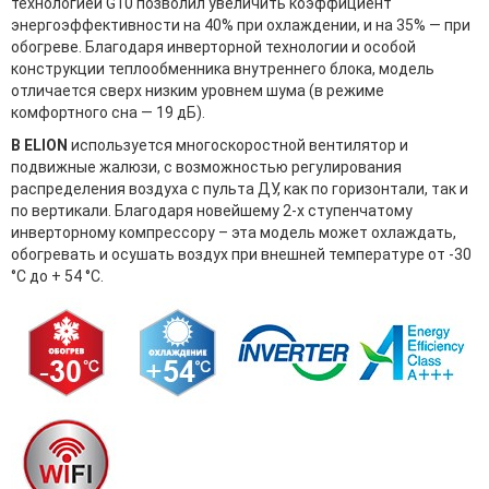
технологией G10 позволил увеличить коэффициент
энергоэффективности на 40% при охлаждении, и на 35% — при
обогреве. Благодаря инверторной технологии и особой
конструкции теплообменника внутреннего блока, модель
отличается сверх низким уровнем шума (в режиме
комфортного сна — 19 дБ).
В ELION
используется многоскоростной вентилятор и
подвижные жалюзи, с возможностью регулирования
распределения воздуха с пульта ДУ, как по горизонтали, так и
по вертикали. Благодаря новейшему 2-х ступенчатому
инверторному компрессору – эта модель может охлаждать,
обогревать и осушать воздух при внешней температуре от -30
°C до + 54 °C.