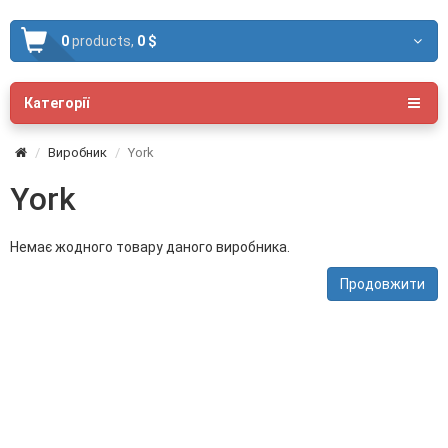
0
products,
0 $
Категорії
Виробник
York
York
Немає жодного товару даного виробника.
Продовжити